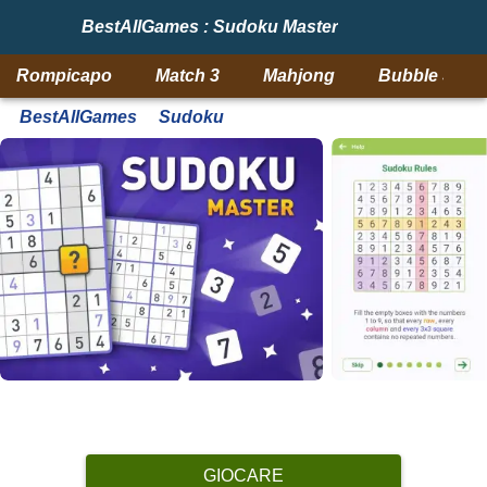
BestAllGames : Sudoku Master
Rompicapo
Match 3
Mahjong
Bubble Shoo
BestAllGames
Sudoku
GIOCARE