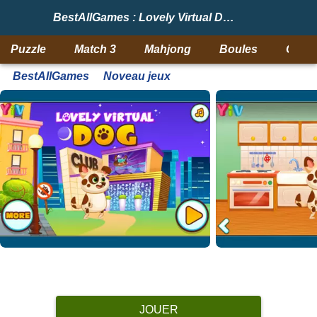
BestAllGames : Lovely Virtual Dog
Puzzle
Match 3
Mahjong
Boules
Objet
BestAllGames
Noveau jeux
JOUER