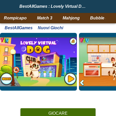
BestAllGames : Lovely Virtual Dog
Rompicapo
Match 3
Mahjong
Bubble Shoo
BestAllGames
Nuovi Giochi
GIOCARE