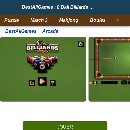
BestAllGames : 8 Ball Billiards Classic
Puzzle
Match 3
Mahjong
Boules
Objet
BestAllGames
Arcade
JOUER