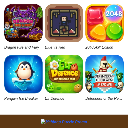
Dragon Fire and Fury
Blue vs Red
2048Skill Edition
Penguin Ice Breaker
Elf Defence
Defenders of the Realm: An Epic War