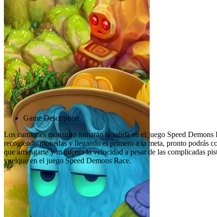
Advertisement
Game Description
Los camiones monstruo tomarán la salida en el juego Speed Demons Race,
recogiendo monedas y llegando el primero a la meta, pronto podrás com
que arriesgarte y mantener la velocidad a pesar de las complicadas pis
vuelque en el juego Speed Demons Race.
Juegos relacionados