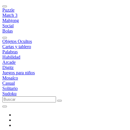
Puzzle
Match 3
Mahjong
Social
Bolas
Objetos Ocultos
Cartas y tablero
Palabras
Habilidad
Arcade
Digitz
Juegos para niños
Mosaíco
Casual
Solitario
Sudoku