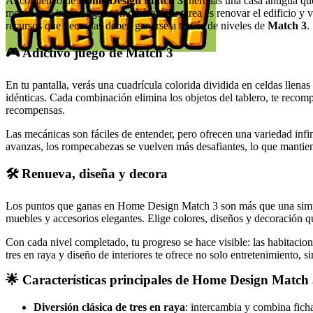
Al comienzo de
Home Design Match 3
, heredas una casa antigua qu
menos que intervengas como héroe. Tu tarea es renovar el edificio y 
recursos que necesitas deben ganarse a través de niveles de
Match 3
.
🎮 Adictivo juego de Match 3
En tu pantalla, verás una cuadrícula colorida dividida en celdas llena
idénticas. Cada combinación elimina los objetos del tablero, te reco
recompensas.
Las mecánicas son fáciles de entender, pero ofrecen una variedad infi
avanzas, los rompecabezas se vuelven más desafiantes, lo que mantien
🛠️ Renueva, diseña y decora
Los puntos que ganas en Home Design Match 3 son más que una simple p
muebles y accesorios elegantes. Elige colores, diseños y decoración 
Con cada nivel completado, tu progreso se hace visible: las habitaci
tres en raya y diseño de interiores te ofrece no solo entretenimiento, s
🌟 Características principales de Home Design Match
Diversión clásica de tres en raya
: intercambia y combina ficha