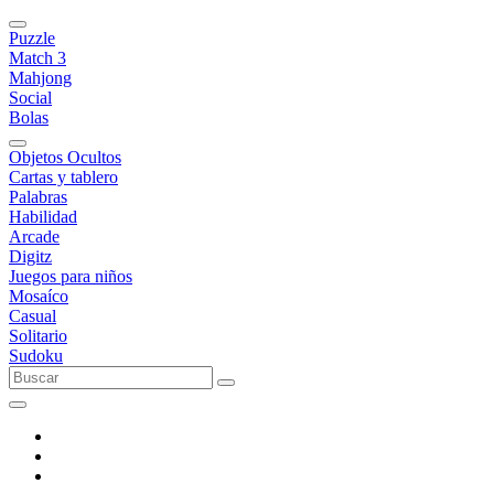
Puzzle
Match 3
Mahjong
Social
Bolas
Objetos Ocultos
Cartas y tablero
Palabras
Habilidad
Arcade
Digitz
Juegos para niños
Mosaíco
Casual
Solitario
Sudoku