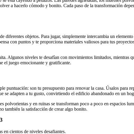
e se está cayendo a pedazos. Las paredes agrietadas, los muebles polvori
volver a hacerlo cómodo y bonito. Cada paso de la transformación depen
s de diferentes objetos. Para jugar, simplemente intercambia un elemento 
mpensa con puntos y te proporciona materiales valiosos para tus proyec
nita. Algunos niveles te desafían con movimientos limitados, mientras q
e el juego emocionante y gratificante.
untuación: son tu presupuesto para renovar la casa. Úsalos para repara
que se adapten a tu gusto, convirtiendo el edificio abandonado en un h
ones polvorientas y en ruinas se transforman poco a poco en espacios 
ino también la satisfacción de crear algo bonito.
 3
s en cientos de niveles desafiantes.