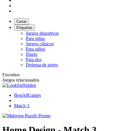
Cerrar
Etiquetas
Juegos deportivos
Para niñas
Juegos clásicos
Para niños
Diario
Para dos
Defensa de torres
Favoritos
Juegos relacionados
BestAllGames
Match 3
Home Design - Match 3