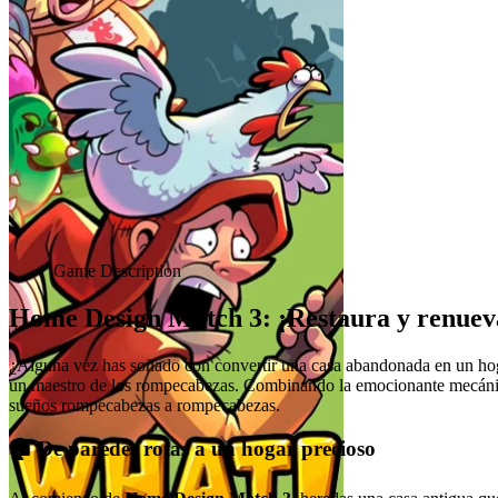
Advertisement
Game Description
Home Design Match 3: ¡Restaura y renueva 
¿Alguna vez has soñado con convertir una casa abandonada en un ho
un maestro de los rompecabezas. Combinando la emocionante mecánica 
sueños rompecabezas a rompecabezas.
🏚️ De paredes rotas a un hogar precioso