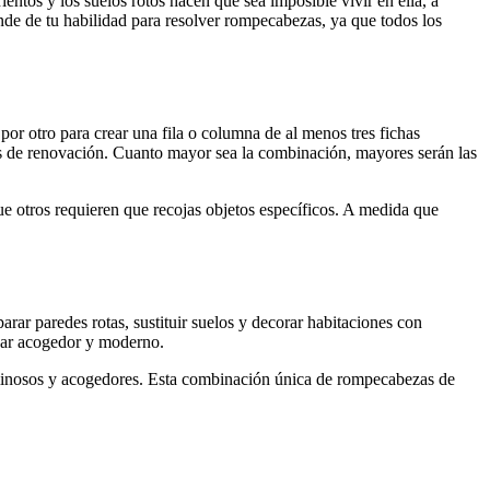
entos y los suelos rotos hacen que sea imposible vivir en ella, a
de de tu habilidad para resolver rompecabezas, ya que todos los
por otro para crear una fila o columna de al menos tres fichas
tos de renovación. Cuanto mayor sea la combinación, mayores serán las
ue otros requieren que recojas objetos específicos. A medida que
r paredes rotas, sustituir suelos y decorar habitaciones con
ogar acogedor y moderno.
luminosos y acogedores. Esta combinación única de rompecabezas de