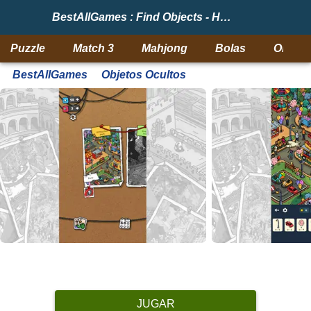
BestAllGames : Find Objects - Hidden Item
Puzzle
Match 3
Mahjong
Bolas
Objeto
BestAllGames
Objetos Ocultos
JUGAR