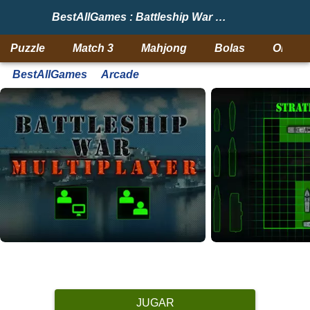
BestAllGames : Battleship War Multiplayer
Puzzle
Match 3
Mahjong
Bolas
Objeto
BestAllGames
Arcade
JUGAR