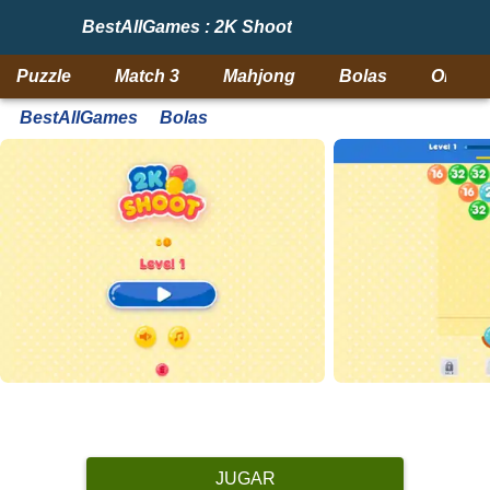
BestAllGames : 2K Shoot
Puzzle
Match 3
Mahjong
Bolas
Objeto
BestAllGames
Bolas
JUGAR