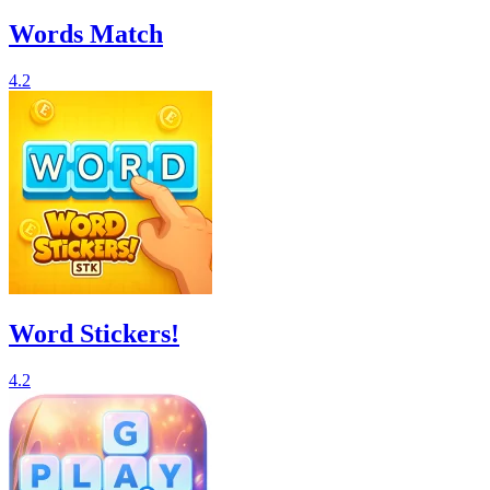
Words Match
4.2
Word Stickers!
4.2