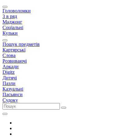
Головоломки
3 в ряд
Маджонг
Соціальні
Кульки
Пошук предметів
Картярські
Слова
Розвиваючі
Аркади
Digitz
Дитячі
Пазли
Казуальні
Пасьянси
Судоку