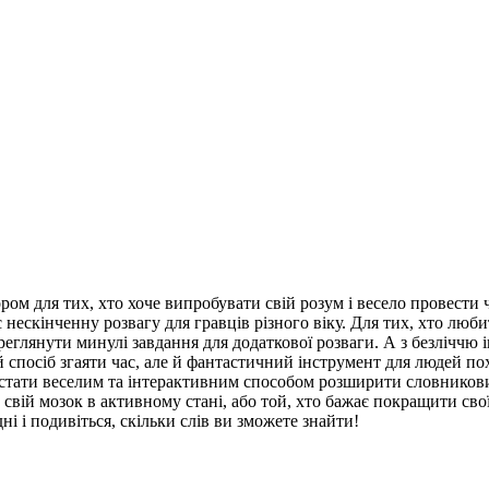
ром для тих, хто хоче випробувати свій розум і весело провести 
є нескінченну розвагу для гравців різного віку. Для тих, хто л
глянути минулі завдання для додаткової розваги. А з безліччю і
спосіб згаяти час, але й фантастичний інструмент для людей похи
оже стати веселим та інтерактивним способом розширити словнико
 свій мозок в активному стані, або той, хто бажає покращити свої
ні і подивіться, скільки слів ви зможете знайти!