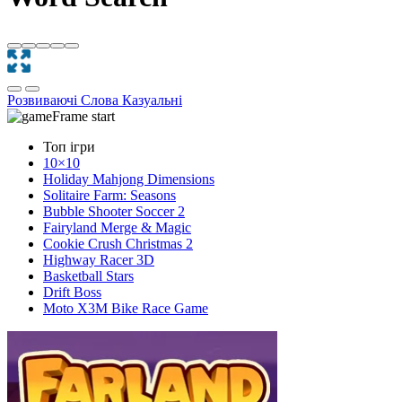
Розвиваючі
Слова
Казуальні
Топ ігри
10×10
Holiday Mahjong Dimensions
Solitaire Farm: Seasons
Bubble Shooter Soccer 2
Fairyland Merge & Magic
Cookie Crush Christmas 2
Highway Racer 3D
Basketball Stars
Drift Boss
Moto X3M Bike Race Game