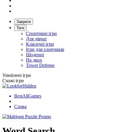
Закрити
Теги
Спортивні ігри
Для дівчат
Класичні ігри
Ігри для хлопчиків
Щоденні
На двох
Tower Defense
Улюблені ігри
Схожі ігри
BestAllGames
Слова
Word Search