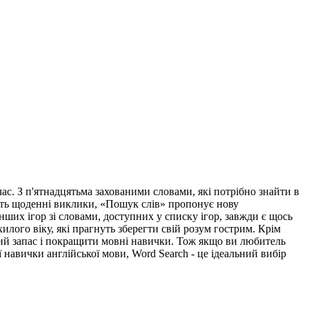
час. З п'ятнадцятьма захованими словами, які потрібно знайти в
юбить щоденні виклики, «Пошук слів» пропонує нову
нших ігор зі словами, доступних у списку ігор, завжди є щось
лого віку, які прагнуть зберегти свій розум гострим. Крім
вий запас і покращити мовні навички. Тож якщо ви любитель
 навички англійської мови, Word Search - це ідеальний вибір