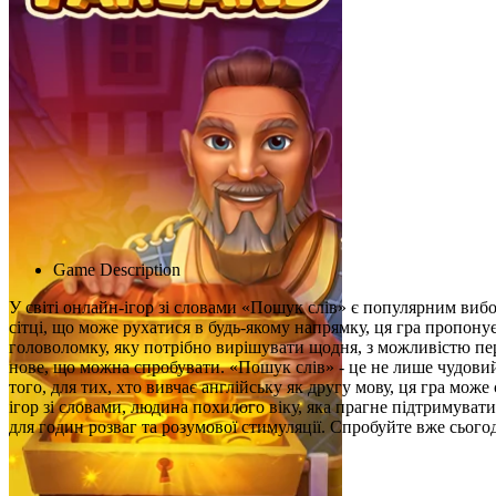
Advertisement
Game Description
У світі онлайн-ігор зі словами «Пошук слів» є популярним вибо
сітці, що може рухатися в будь-якому напрямку, ця гра пропону
головоломку, яку потрібно вирішувати щодня, з можливістю пере
нове, що можна спробувати. «Пошук слів» - це не лише чудовий 
того, для тих, хто вивчає англійську як другу мову, ця гра м
ігор зі словами, людина похилого віку, яка прагне підтримувати
для годин розваг та розумової стимуляції. Спробуйте вже сьогод
Схожі ігри