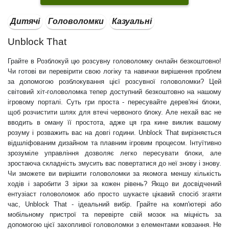
Дитячі
Головоломки
Казуальні
Unblock That
Грайте в Розблокуй цю розсувну головоломку онлайн безкоштовно!
Чи готові ви перевірити свою логіку та навички вирішення проблем
за допомогою розблокування цієї розсувної головоломки? Цей
світовий хіт-головоломка тепер доступний безкоштовно на нашому
ігровому порталі. Суть гри проста - пересувайте дерев'яні блоки,
щоб розчистити шлях для втечі червоного блоку. Але нехай вас не
вводить в оману її простота, адже ця гра кине виклик вашому
розуму і розважить вас на довгі години. Unblock That вирізняється
відшліфованим дизайном та плавним ігровим процесом. Інтуїтивно
зрозуміле управління дозволяє легко пересувати блоки, але
зростаюча складність змусить вас повертатися до неї знову і знову.
Чи зможете ви вирішити головоломки за якомога меншу кількість
ходів і заробити 3 зірки за кожен рівень? Якщо ви досвідчений
ентузіаст головоломок або просто шукаєте цікавий спосіб згаяти
час, Unblock That - ідеальний вибір. Грайте на комп'ютері або
мобільному пристрої та перевірте свій мозок на міцність за
допомогою цієї захопливої головоломки з елементами ковзання. Не