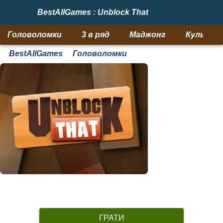
BestAllGames : Unblock That
Головоломки
3 в ряд
Маджонг
Кульки
BestAllGames
Головоломки
ГРАТИ