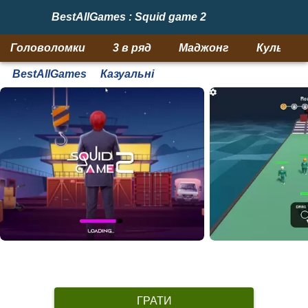
BestAllGames : Squid game 2
Головоломки
3 в ряд
Маджонг
Кульки
BestAllGames
Казуальні
ГРАТИ