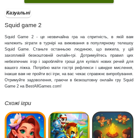
Казуальні
Squid game 2
Squid Game 2 - це незвичайна гра на спритність, в якій вам
належить зіграти в турнірі на виживання в популярному телешоу
Squid Game. Станьте останньою людиною, що вижила, у цій
захопливій безкоштовній онлайн-грі. Дотримуйтесь правил цих
небезпечних ігор і заробляйте гроші для купівлі нових речей для
вашого ліжка. Потрібно мати гострі рефлекси і швидке мислення,
інакше вам не пройти всі ігри, на вас чекає справжнє випробування.
Отримуйте задоволення, граючи в безкоштовну онлайн гру Squid
Game 2 на BestAllGames.com!
Схожі ігри