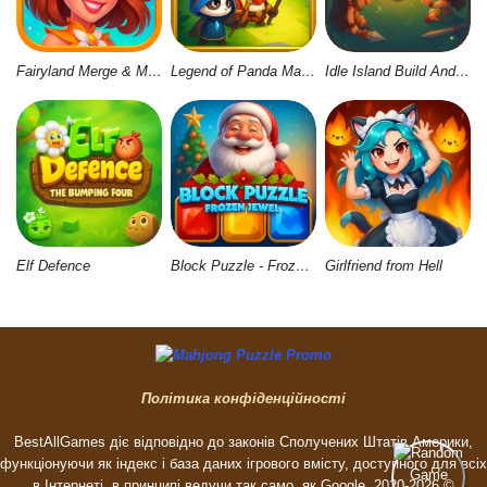
Fairyland Merge & Magic
Legend of Panda Match 3 & Battle
Idle Island Build And Survive
Elf Defence
Block Puzzle - Frozen Jewel
Girlfriend from Hell
Політика конфіденційності
BestAllGames діє відповідно до законів Сполучених Штатів Америки,
функціонуючи як індекс і база даних ігрового вмісту, доступного для всіх
в Інтернеті, в принципі ведучи так само, як Google. 2020-2026 ©