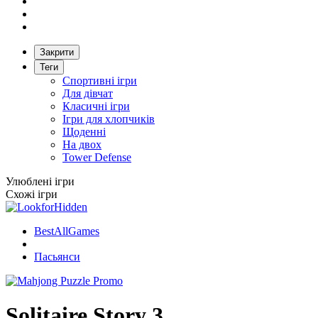
Закрити
Теги
Спортивні ігри
Для дівчат
Класичні ігри
Ігри для хлопчиків
Щоденні
На двох
Tower Defense
Улюблені ігри
Схожі ігри
BestAllGames
Пасьянси
Solitaire Story 3