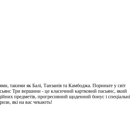
ями, такими як Балі, Танзанія та Камбоджа. Пориньте у світ
Пасьянс Три вершини - це класичний картковий пасьянс, який
екційних предметів, прогресивний щоденний бонус і спеціальні
изи, які на вас чекають!