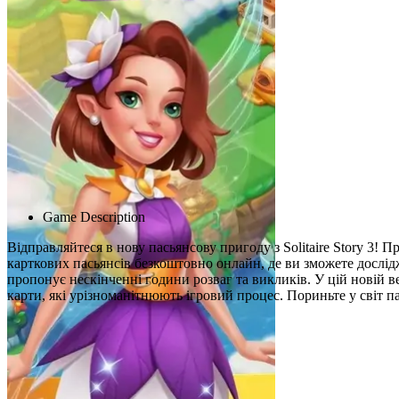
Advertisement
Game Description
Відправляйтеся в нову пасьянсову пригоду з Solitaire Story 3! 
карткових пасьянсів безкоштовно онлайн, де ви зможете дослід
пропонує нескінченні години розваг та викликів. У цій новій в
карти, які урізноманітнюють ігровий процес. Пориньте у світ па
Схожі ігри