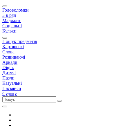
Головоломки
3 в ряд
Маджонг
Соціальні
Кульки
Пошук предметів
Картярські
Слова
Розвиваючі
Аркади
Digitz
Дитячі
Пазли
Казуальні
Пасьянси
Судоку