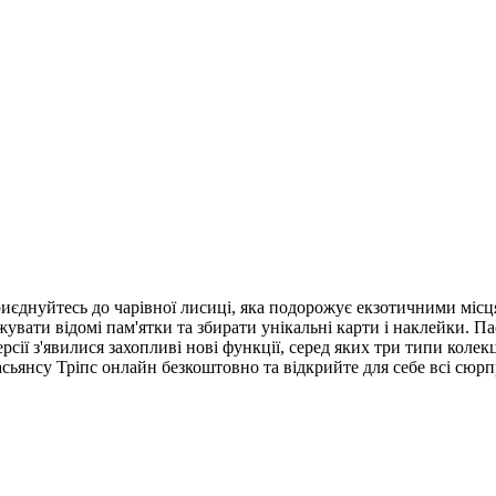
Приєднуйтесь до чарівної лисиці, яка подорожує екзотичними місц
жувати відомі пам'ятки та збирати унікальні карти і наклейки. 
ерсії з'явилися захопливі нові функції, серед яких три типи кол
сьянсу Тріпс онлайн безкоштовно та відкрийте для себе всі сюрпр