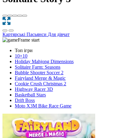
Картярські
Пасьянси
Для дівчат
Топ ігри
10×10
Holiday Mahjong Dimensions
Solitaire Farm: Seasons
Bubble Shooter Soccer 2
Fairyland Merge & Magic
Cookie Crush Christmas 2
Highway Racer 3D
Basketball Stars
Drift Boss
Moto X3M Bike Race Game