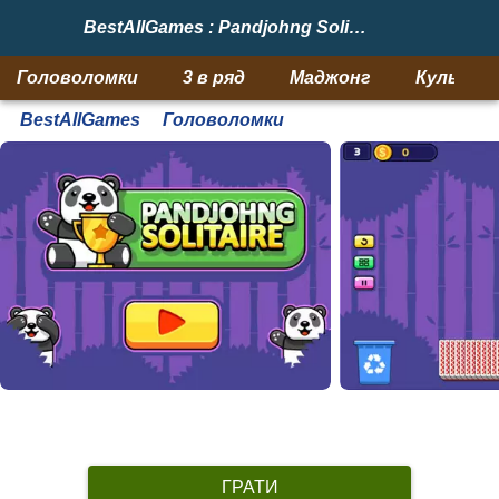
BestAllGames : Pandjohng Solitaire
Головоломки
3 в ряд
Маджонг
Кульки
BestAllGames
Головоломки
ГРАТИ