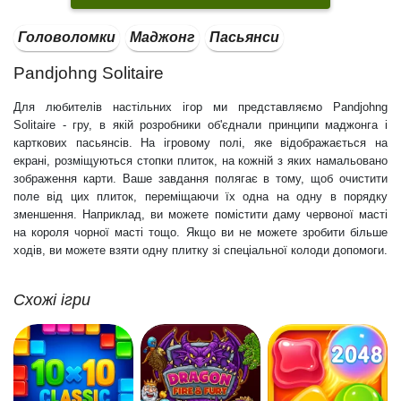
Головоломки
Маджонг
Пасьянси
Pandjohng Solitaire
Для любителів настільних ігор ми представляємо Pandjohng
Solitaire - гру, в якій розробники об'єднали принципи маджонга і
карткових пасьянсів. На ігровому полі, яке відображається на
екрані, розміщуються стопки плиток, на кожній з яких намальовано
зображення карти. Ваше завдання полягає в тому, щоб очистити
поле від цих плиток, переміщаючи їх одна на одну в порядку
зменшення. Наприклад, ви можете помістити даму червоної масті
на короля чорної масті тощо. Якщо ви не можете зробити більше
ходів, ви можете взяти одну плитку зі спеціальної колоди допомоги.
Схожі ігри