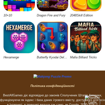
10×10
Dragon Fire and Fury
2048Skill Edition
Hexamerge
Butterfly Kyodai Deluxe 2
Mafia Billiard Tricks
Політика конфіденційності
BestAllGames діє відповідно до законів Сполучених Штатів Америки,
функціонуючи як індекс і база даних ігрового вмісту, доступного для всіх
в Інтернеті, в принципі ведучи так само, як Google. 2020-2026 ©