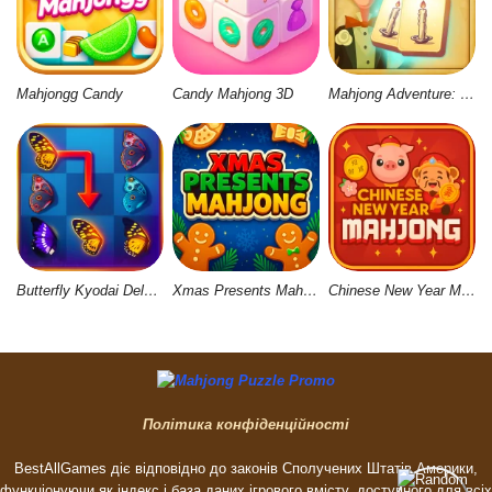
Mahjongg Candy
Candy Mahjong 3D
Mahjong Adventure: World Quest
Butterfly Kyodai Deluxe 2
Xmas Presents Mahjong
Chinese New Year Mahjong
Політика конфіденційності
BestAllGames діє відповідно до законів Сполучених Штатів Америки,
функціонуючи як індекс і база даних ігрового вмісту, доступного для всіх