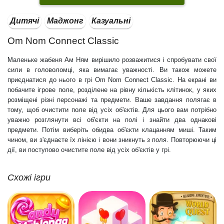
Дитячі
Маджонг
Казуальні
Om Nom Connect Classic
Маленьке жабеня Ам Ням вирішило розважитися і спробувати свої
сили в головоломці, яка вимагає уважності. Ви також можете
приєднатися до нього в грі Om Nom Connect Classic. На екрані ви
побачите ігрове поле, розділене на рівну кількість клітинок, у яких
розміщені різні персонажі та предмети. Ваше завдання полягає в
тому, щоб очистити поле від усіх об'єктів. Для цього вам потрібно
уважно розглянути всі об'єкти на полі і знайти два однакові
предмети. Потім виберіть обидва об'єкти клацанням миші. Таким
чином, ви з'єднаєте їх лінією і вони зникнуть з поля. Повторюючи ці
дії, ви поступово очистите поле від усіх об'єктів у грі.
Схожі ігри