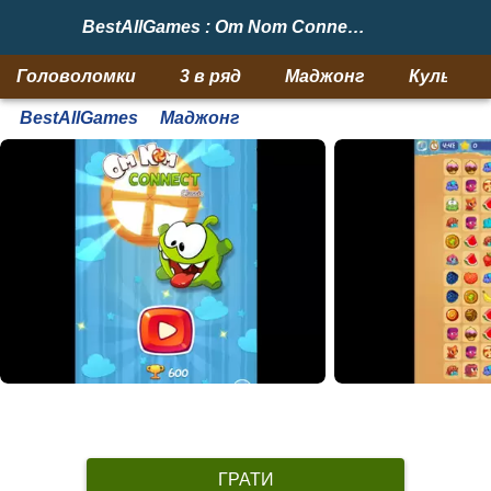
BestAllGames : Om Nom Connect Classic
Головоломки
3 в ряд
Маджонг
Кульки
BestAllGames
Маджонг
ГРАТИ