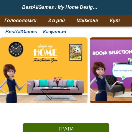
BestAllGames : My Home Design Dreams
Головоломки
3 в ряд
Маджонг
Кульки
BestAllGames
Казуальні
ГРАТИ