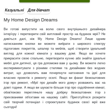
Казуальні
Для дівчат
My Home Design Dreams
Ви готові випустити на волю свого внутрішнього дизайнера
інтер'єру і перетворити свій житловий простір на будинок мрії? Не
дивіться далі, ніж My Home Design Dreams! Лише одним
натисканням кнопки ви можете вибрати з широкого спектру
підлогових покриттів, шпалер та меблів, щоб створити ідеальний
вигляд для кожної кімнати у вашому домі. Якщо ви хочете
прикрасити свою спальню, перетворити кухню або знайти ідеальні
меблі для дитячої, ця гра допоможе вам у цьому. Ви можете легко
експериментувати з різними стилями та дизайнами без жодних
витрат, що дозволить вам почерпнути натхнення та ідеї для
власних проектів з ремонту оселі. Якщо ви фанат безкоштовних
ігор про ремонт, «Мрії про дизайн мого дому» розважить вас на
довгі години. А якщо ви шукаєте більше ігор про оздоблення кімнат,
обов'язково перегляньте нашу добірку безкоштовних ігор з
прихованими об'єктами на нашому сайті. Приготуйтеся розкрити
свій творчий потенціал і спроектувати будинок своєї мрії вже
сьогодні!