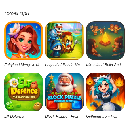
Схожі ігри
Fairyland Merge & Magic
Legend of Panda Match 3 & Battle
Idle Island Build And Survive
Elf Defence
Block Puzzle - Frozen Jewel
Girlfriend from Hell