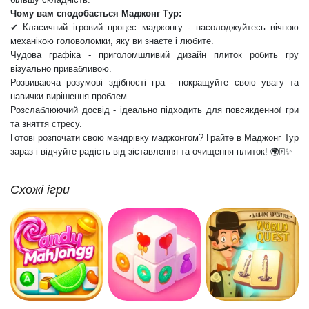
Чому вам сподобається Маджонг Тур:
✔ Класичний ігровий процес маджонгу - насолоджуйтесь вічною
механікою головоломки, яку ви знаєте і любите.
Чудова графіка - приголомшливий дизайн плиток робить гру
візуально привабливою.
Розвиваюча розумові здібності гра - покращуйте свою увагу та
навички вирішення проблем.
Розслаблюючий досвід - ідеально підходить для повсякденної гри
та зняття стресу.
Готові розпочати свою мандрівку маджонгом? Грайте в Маджонг Тур
зараз і відчуйте радість від зіставлення та очищення плиток! 🌍🀄✨
Схожі ігри