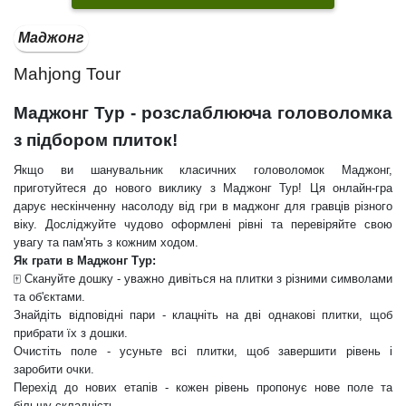
Маджонг
Mahjong Tour
Маджонг Тур - розслаблююча головоломка
з підбором плиток!
Якщо ви шанувальник класичних головоломок Маджонг,
приготуйтеся до нового виклику з Маджонг Тур! Ця онлайн-гра
дарує нескінченну насолоду від гри в маджонг для гравців різного
віку. Досліджуйте чудово оформлені рівні та перевіряйте свою
увагу та пам'ять з кожним ходом.
Як грати в Маджонг Тур:
🀄 Скануйте дошку - уважно дивіться на плитки з різними символами
та об'єктами.
Знайдіть відповідні пари - клацніть на дві однакові плитки, щоб
прибрати їх з дошки.
Очистіть поле - усуньте всі плитки, щоб завершити рівень і
заробити очки.
Перехід до нових етапів - кожен рівень пропонує нове поле та
більшу складність.