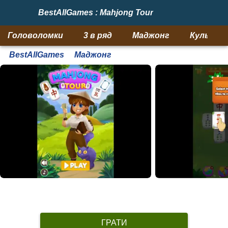
BestAllGames : Mahjong Tour
Головоломки
3 в ряд
Маджонг
Кульки
BestAllGames
Маджонг
ГРАТИ