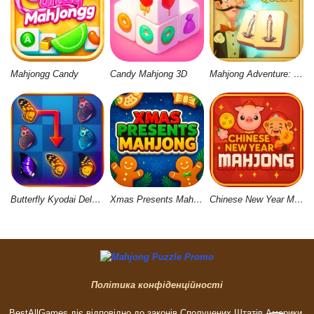
Mahjongg Candy
Candy Mahjong 3D
Mahjong Adventure: World Quest
Butterfly Kyodai Deluxe 2
Xmas Presents Mahjong
Chinese New Year Mahjong
Політика конфіденційності
BestAllGames діє відповідно до законів Сполучених Штатів Америки,