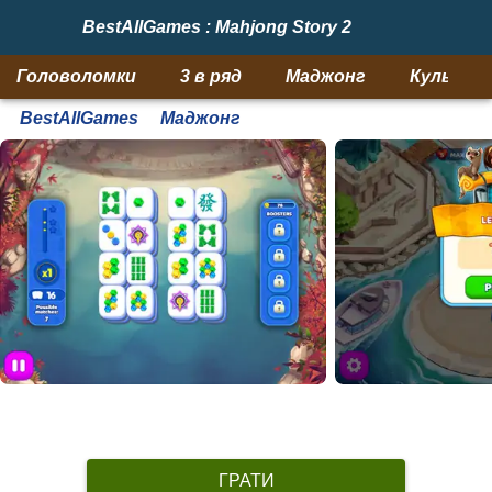
BestAllGames : Mahjong Story 2
Головоломки
3 в ряд
Маджонг
Кульки
BestAllGames
Маджонг
ГРАТИ