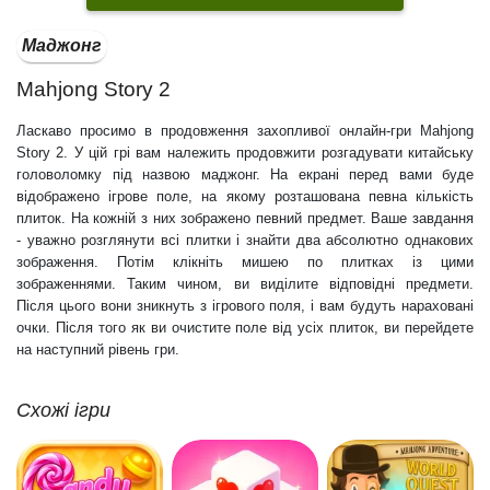
Маджонг
Mahjong Story 2
Ласкаво просимо в продовження захопливої онлайн-гри Mahjong
Story 2. У цій грі вам належить продовжити розгадувати китайську
головоломку під назвою маджонг. На екрані перед вами буде
відображено ігрове поле, на якому розташована певна кількість
плиток. На кожній з них зображено певний предмет. Ваше завдання
- уважно розглянути всі плитки і знайти два абсолютно однакових
зображення. Потім клікніть мишею по плитках із цими
зображеннями. Таким чином, ви виділите відповідні предмети.
Після цього вони зникнуть з ігрового поля, і вам будуть нараховані
очки. Після того як ви очистите поле від усіх плиток, ви перейдете
на наступний рівень гри.
Схожі ігри