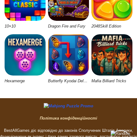
10×10
Dragon Fire and Fury
2048Skill Edition
Hexamerge
Butterfly Kyodai Deluxe 2
Mafia Billiard Tricks
Політика конфіденційності
BestAllGames діє відповідно до законів Сполучених Штатів Америки,
функціонуючи як індекс і база даних ігрового вмісту, доступного для всіх