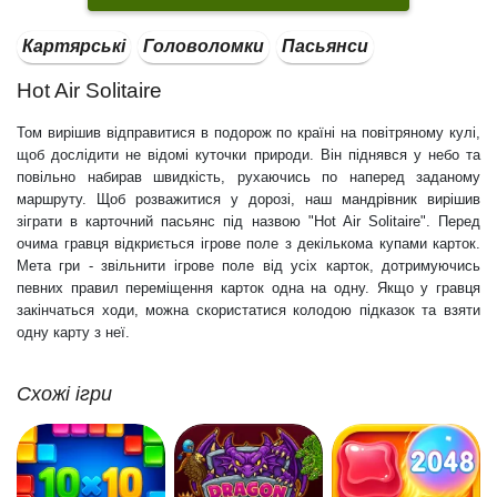
Картярські
Головоломки
Пасьянси
Hot Air Solitaire
Том вирішив відправитися в подорож по країні на повітряному кулі,
щоб дослідити не відомі куточки природи. Він піднявся у небо та
повільно набирав швидкість, рухаючись по наперед заданому
маршруту. Щоб розважитися у дорозі, наш мандрівник вирішив
зіграти в карточний пасьянс під назвою "Hot Air Solitaire". Перед
очима гравця відкриється ігрове поле з декількома купами карток.
Мета гри - звільнити ігрове поле від усіх карток, дотримуючись
певних правил переміщення карток одна на одну. Якщо у гравця
закінчаться ходи, можна скористатися колодою підказок та взяти
одну карту з неї.
Схожі ігри