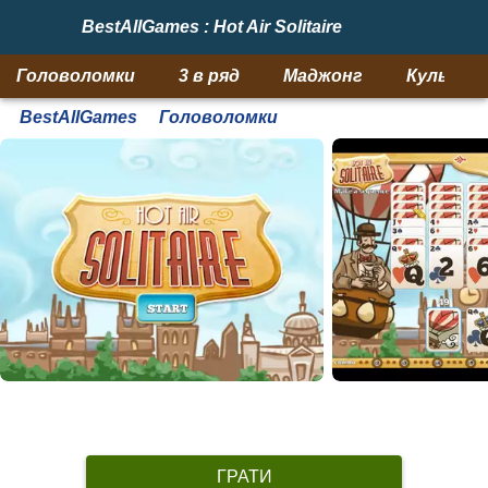
BestAllGames : Hot Air Solitaire
Головоломки
3 в ряд
Маджонг
Кульки
BestAllGames
Головоломки
ГРАТИ