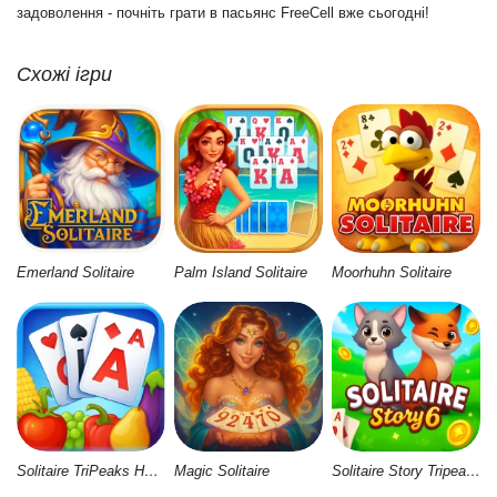
задоволення - почніть грати в пасьянс FreeCell вже сьогодні!
Схожі ігри
Emerland Solitaire
Palm Island Solitaire
Moorhuhn Solitaire
Solitaire TriPeaks Harvest
Magic Solitaire
Solitaire Story Tripeaks 6