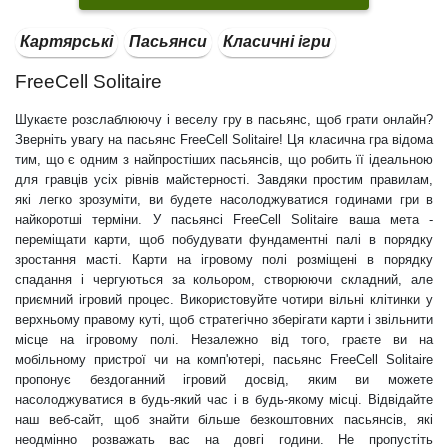
Картярські
Пасьянси
Класичні ігри
FreeCell Solitaire
Шукаєте розслаблюючу і веселу гру в пасьянс, щоб грати онлайн?
Зверніть увагу на пасьянс FreeCell Solitaire! Ця класична гра відома
тим, що є одним з найпростіших пасьянсів, що робить її ідеальною
для гравців усіх рівнів майстерності. Завдяки простим правилам,
які легко зрозуміти, ви будете насолоджуватися годинами гри в
найкоротші терміни. У пасьянсі FreeCell Solitaire ваша мета -
переміщати карти, щоб побудувати фундаментні палі в порядку
зростання масті. Карти на ігровому полі розміщені в порядку
спадання і чергуються за кольором, створюючи складний, але
приємний ігровий процес. Використовуйте чотири вільні клітинки у
верхньому правому куті, щоб стратегічно зберігати карти і звільнити
місце на ігровому полі. Незалежно від того, граєте ви на
мобільному пристрої чи на комп'ютері, пасьянс FreeCell Solitaire
пропонує бездоганний ігровий досвід, яким ви можете
насолоджуватися в будь-який час і в будь-якому місці. Відвідайте
наш веб-сайт, щоб знайти більше безкоштовних пасьянсів, які
неодмінно розважать вас на довгі години. Не пропустіть