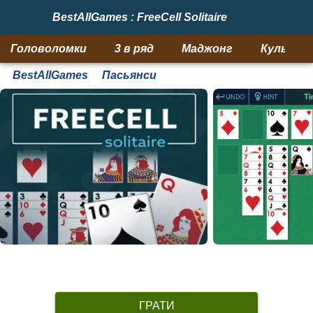
BestAllGames : FreeCell Solitaire
Головоломки
3 в ряд
Маджонг
Кульки
BestAllGames
Пасьянси
ГРАТИ