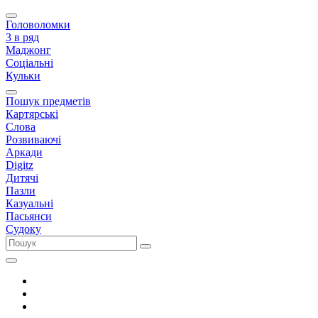
Головоломки
3 в ряд
Маджонг
Соціальні
Кульки
Пошук предметів
Картярські
Слова
Розвиваючі
Аркади
Digitz
Дитячі
Пазли
Казуальні
Пасьянси
Судоку