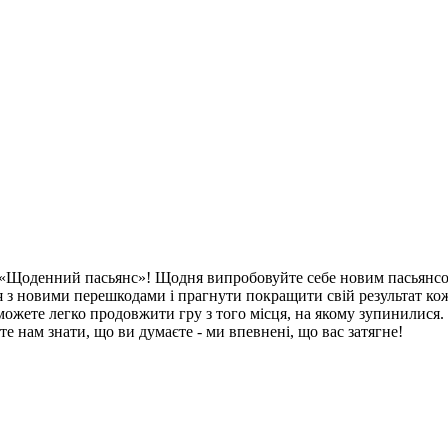
а «Щоденний пасьянс»! Щодня випробовуйте себе новим пасьянсо
ся з новими перешкодами і прагнути покращити свій результат ко
 можете легко продовжити гру з того місця, на якому зупинилися.
е нам знати, що ви думаєте - ми впевнені, що вас затягне!