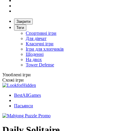
Закрити
Теги
Спортивні ігри
Для дівчат
Класичні ігри
Ігри для хлопчиків
Щоденні
На двох
Tower Defense
Улюблені ігри
Схожі ігри
BestAllGames
Пасьянси
Daily Solitaire