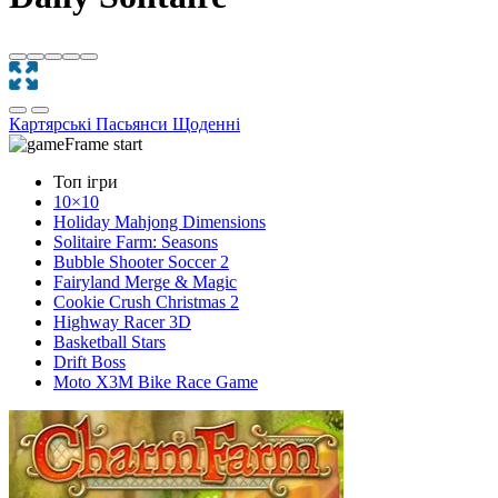
Картярські
Пасьянси
Щоденні
Топ ігри
10×10
Holiday Mahjong Dimensions
Solitaire Farm: Seasons
Bubble Shooter Soccer 2
Fairyland Merge & Magic
Cookie Crush Christmas 2
Highway Racer 3D
Basketball Stars
Drift Boss
Moto X3M Bike Race Game