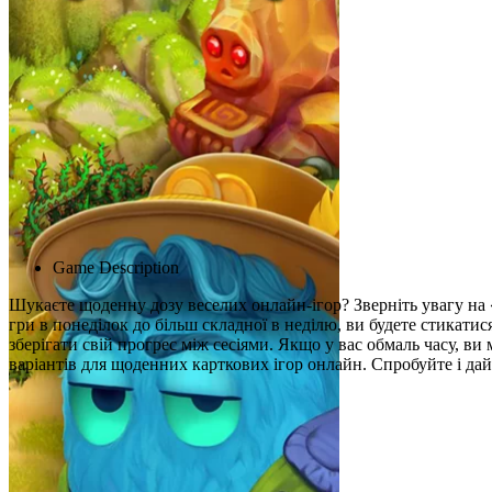
Advertisement
Game Description
Шукаєте щоденну дозу веселих онлайн-ігор? Зверніть увагу н
гри в понеділок до більш складної в неділю, ви будете стикати
зберігати свій прогрес між сесіями. Якщо у вас обмаль часу, ви
варіантів для щоденних карткових ігор онлайн. Спробуйте і дайт
Схожі ігри