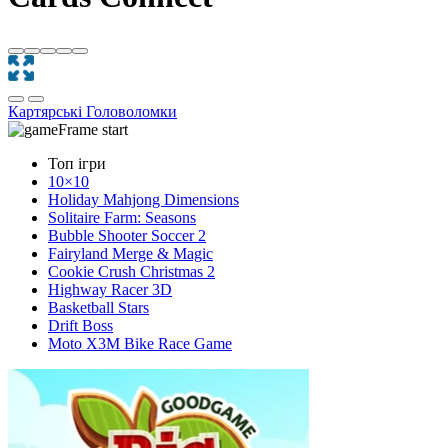
Картярські
Головоломки
Топ ігри
10×10
Holiday Mahjong Dimensions
Solitaire Farm: Seasons
Bubble Shooter Soccer 2
Fairyland Merge & Magic
Cookie Crush Christmas 2
Highway Racer 3D
Basketball Stars
Drift Boss
Moto X3M Bike Race Game