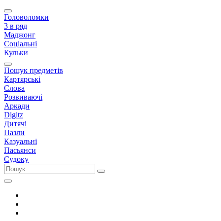
Головоломки
3 в ряд
Маджонг
Соціальні
Кульки
Пошук предметів
Картярські
Слова
Розвиваючі
Аркади
Digitz
Дитячі
Пазли
Казуальні
Пасьянси
Судоку