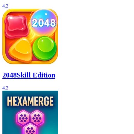
4.2
2048Skill Edition
4.2