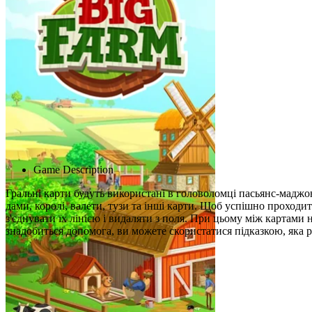
Advertisement
Game Description
Гральні карти будуть використані в головоломці пасьянс-маджонг
дами, королі, валети, тузи та інші карти. Щоб успішно проходит
з'єднувати їх лінією і видаляти з поля. При цьому між картами
знадобиться допомога, ви можете скористатися підказкою, яка р
Схожі ігри