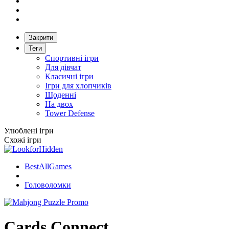
Закрити
Теги
Спортивні ігри
Для дівчат
Класичні ігри
Ігри для хлопчиків
Щоденні
На двох
Tower Defense
Улюблені ігри
Схожі ігри
BestAllGames
Головоломки
Cards Connect