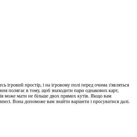
сь ігровий простір, і на ігровому полі перед очима з'являться
ання полягає в тому, щоб знаходити пари однакових карт,
нія може мати не більше двох прямих кутів. Якщо вам
nnect. Вона допоможе вам знайти варіанти і просуватися далі.