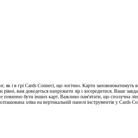
, як і в грі Cards Connect, що логічно. Карти заповнюватимуть ве
и рівні, вам доведеться напружити зір і зосередитися. Ваше завд
 не повинно бути інших карт. Важливо пам'ятати, що сполучна лі
озташована зліва на вертикальній панелі інструментів у Cards Co