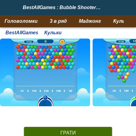
BestAllGames : Bubble Shooter Arcade
Головоломки
3 в ряд
Маджонг
Кульки
BestAllGames
Кульки
ГРАТИ