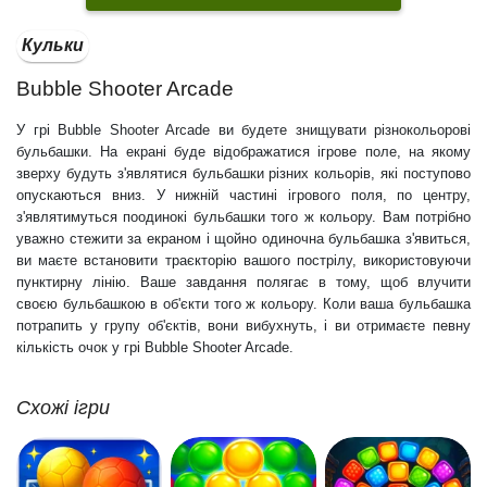
Кульки
Bubble Shooter Arcade
У грі Bubble Shooter Arcade ви будете знищувати різнокольорові
бульбашки. На екрані буде відображатися ігрове поле, на якому
зверху будуть з'являтися бульбашки різних кольорів, які поступово
опускаються вниз. У нижній частині ігрового поля, по центру,
з'являтимуться поодинокі бульбашки того ж кольору. Вам потрібно
уважно стежити за екраном і щойно одиночна бульбашка з'явиться,
ви маєте встановити траєкторію вашого пострілу, використовуючи
пунктирну лінію. Ваше завдання полягає в тому, щоб влучити
своєю бульбашкою в об'єкти того ж кольору. Коли ваша бульбашка
потрапить у групу об'єктів, вони вибухнуть, і ви отримаєте певну
кількість очок у грі Bubble Shooter Arcade.
Схожі ігри