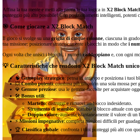
Affina la tua mente e metti alla prova la tua logica in
X2 Block Matc
punteggio più alto possibile! Con posizionamenti intelligenti, potenti c
🎯 Come giocare a X2 Block Match
Il gioco si svolge su una
griglia di cinque colonne
, ciascuna in grado
tua missione: posizionare strategicamente i blocchi in modo che
i num
Ogni volta che unisci i blocchi, i numeri
raddoppiano
e, con ogni mos
💡 Caratteristiche che rendono X2 Block Match unico
🧠
Gameplay strategico
: pensa in anticipo e posiziona i tuoi 
💥
Combo potenti
: combina più unioni in una sola mossa per
💎
Gemme preziose
: usa le gemme raccolte per acquistare ogget
🛠️
Bonus utili
:
Martello
: distruggi e rimuovi un blocco indesiderato.
Strumento di scambio
: scambia il blocco attuale con qu
Doppio valore
: aumenta istantaneamente il valore di un
⚡
Missioni impegnative
: completa missioni difficili per guad
🏆
Classifica globale
: confronta i tuoi punteggi più alti con que