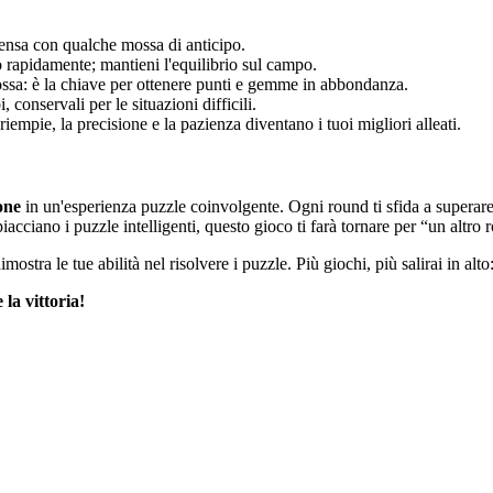
pensa con qualche mossa di anticipo.
o rapidamente; mantieni l'equilibrio sul campo.
 mossa: è la chiave per ottenere punti e gemme in abbondanza.
, conservali per le situazioni difficili.
iempie, la precisione e la pazienza diventano i tuoi migliori alleati.
ione
in un'esperienza puzzle coinvolgente. Ogni round ti sfida a superare 
cciano i puzzle intelligenti, questo gioco ti farà tornare per “un altro 
mostra le tue abilità nel risolvere i puzzle. Più giochi, più salirai in alto:
la vittoria!