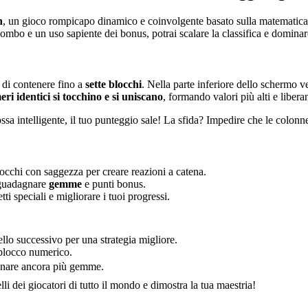
h
, un gioco rompicapo dinamico e coinvolgente basato sulla matematica, i
ombo e un uso sapiente dei bonus, potrai scalare la classifica e dominare
 di contenere fino a
sette blocchi
. Nella parte inferiore dello schermo v
eri identici si tocchino e si uniscano
, formando valori più alti e liber
sa intelligente, il tuo punteggio sale! La sfida? Impedire che le colonne
blocchi con saggezza per creare reazioni a catena.
 guadagnare
gemme
e punti bonus.
ti speciali e migliorare i tuoi progressi.
ello successivo per una strategia migliore.
 blocco numerico.
agnare ancora più gemme.
lli dei giocatori di tutto il mondo e dimostra la tua maestria!