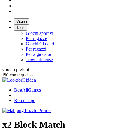
Vicina
Tags
Giochi sportivi
Per ragazze
Giochi Classici
Per ragazzi
Per 2 giocatori
Tower defense
Giochi preferiti
Più come questo
BestAllGames
Rompicapo
x2 Block Match