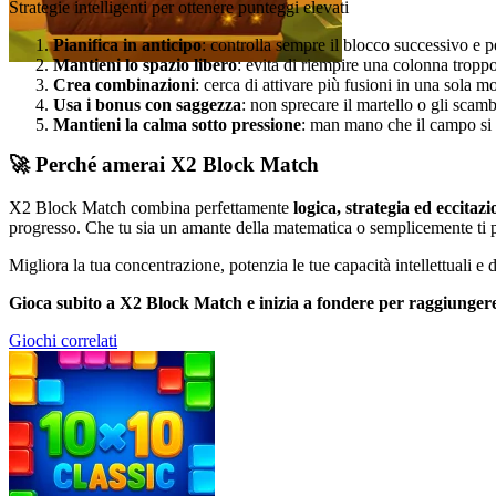
Strategie intelligenti per ottenere punteggi elevati
Pianifica in anticipo
: controlla sempre il blocco successivo e 
Mantieni lo spazio libero
: evita di riempire una colonna tropp
Crea combinazioni
: cerca di attivare più fusioni in una sola
Usa i bonus con saggezza
: non sprecare il martello o gli scambi
Mantieni la calma sotto pressione
: man mano che il campo si r
🚀 Perché amerai X2 Block Match
X2 Block Match combina perfettamente
logica, strategia ed eccitaz
progresso. Che tu sia un amante della matematica o semplicemente ti pia
Migliora la tua concentrazione, potenzia le tue capacità intellettuali e di
Gioca subito a X2 Block Match e inizia a fondere per raggiungere 
Giochi correlati