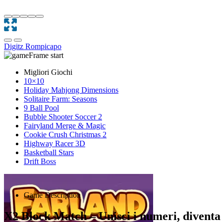
Digitz
Rompicapo
Migliori Giochi
10×10
Holiday Mahjong Dimensions
Solitaire Farm: Seasons
9 Ball Pool
Bubble Shooter Soccer 2
Fairyland Merge & Magic
Cookie Crush Christmas 2
Highway Racer 3D
Basketball Stars
Drift Boss
Advertisement
Game Description
X2 Block Match – Unisci i numeri, diventa 