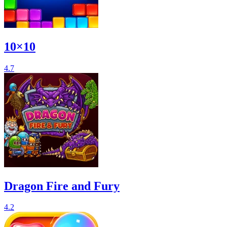
10×10
4.7
Dragon Fire and Fury
4.2