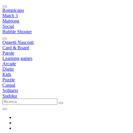
Rompicapo
Match 3
Mahjong
Social
Bubble Shooter
Oggetti Nascosti
Card & Board
Parole
Learning games
Arcade
Digitz
Kids
Puzzle
Casual
Solitario
Sudoku