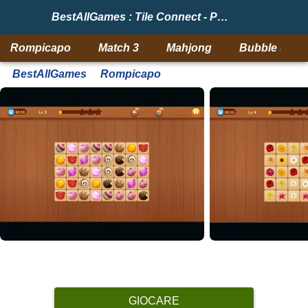
BestAllGames : Tile Connect - Pair Matching
Rompicapo
Match 3
Mahjong
Bubble Shoo
BestAllGames
Rompicapo
GIOCARE