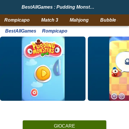
BestAllGames : Pudding Monsters
Rompicapo
Match 3
Mahjong
Bubble Shoo
BestAllGames
Rompicapo
GIOCARE