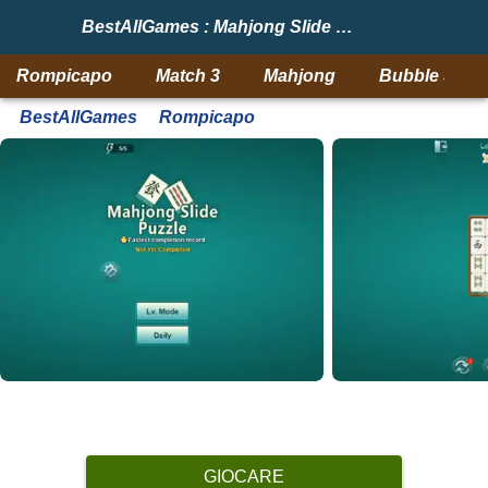
BestAllGames : Mahjong Slide Puzzle
Rompicapo
Match 3
Mahjong
Bubble Shoo
BestAllGames
Rompicapo
GIOCARE