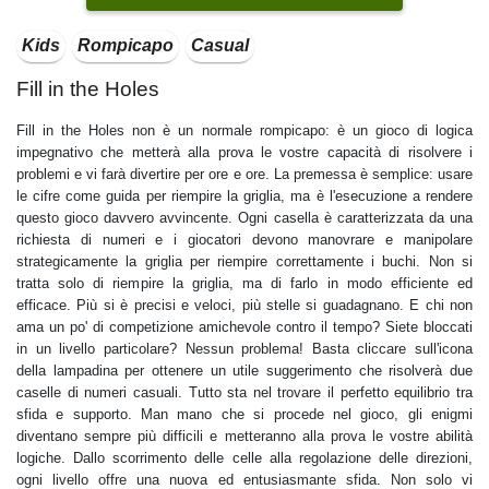
Kids
Rompicapo
Casual
Fill in the Holes
Fill in the Holes non è un normale rompicapo: è un gioco di logica
impegnativo che metterà alla prova le vostre capacità di risolvere i
problemi e vi farà divertire per ore e ore. La premessa è semplice: usare
le cifre come guida per riempire la griglia, ma è l'esecuzione a rendere
questo gioco davvero avvincente. Ogni casella è caratterizzata da una
richiesta di numeri e i giocatori devono manovrare e manipolare
strategicamente la griglia per riempire correttamente i buchi. Non si
tratta solo di riempire la griglia, ma di farlo in modo efficiente ed
efficace. Più si è precisi e veloci, più stelle si guadagnano. E chi non
ama un po' di competizione amichevole contro il tempo? Siete bloccati
in un livello particolare? Nessun problema! Basta cliccare sull'icona
della lampadina per ottenere un utile suggerimento che risolverà due
caselle di numeri casuali. Tutto sta nel trovare il perfetto equilibrio tra
sfida e supporto. Man mano che si procede nel gioco, gli enigmi
diventano sempre più difficili e metteranno alla prova le vostre abilità
logiche. Dallo scorrimento delle celle alla regolazione delle direzioni,
ogni livello offre una nuova ed entusiasmante sfida. Non solo vi