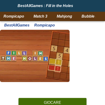
BestAllGames : Fill in the Holes
Rompicapo
Match 3
Mahjong
Bubble Shoo
BestAllGames
Rompicapo
GIOCARE