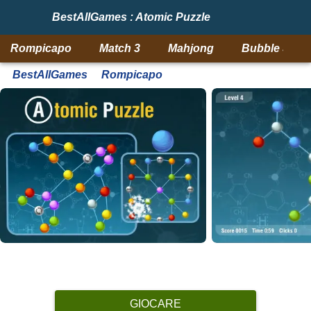
BestAllGames : Atomic Puzzle
Rompicapo
Match 3
Mahjong
Bubble Shoo
BestAllGames
Rompicapo
GIOCARE