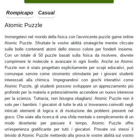
Rompicapo
Casual
Atomic Puzzle
Immergetevi nel mondo della fisica con l'avvincente puzzle game online
Atomic Puzzle. Sfruttate le vostre abilità strategiche mentre cliccate
sulle bolle contenenti atomi dello stesso colore per fonderli insieme.
Con un totale di 50 puzzle basati sulla fisica da risolvere, dovrete
comprimere le molecole e avanzare in ogni livello. Anche se Atomic
Puzzle non è stato progettato esplicitamente per scopi educativi, può
comunque servire come strumento stimolante per i giovani studenti
interessati alla chimica. Impegnandosi con giochi interattivi come
Atomic Puzzle, gli studenti possono sviluppare un apprezzamento più
profondo per la materia e potenzialmente accendere un nuovo interesse
per la scienza. Tuttavia, non bisogna sbagliarsi: Atomic Puzzle non è
solo per i bambini. I giocatori di tutte le età si troveranno coinvolti negli
intricati elementi di logica e di risoluzione dei problemi presenti nel
gioco. Che siate alla ricerca di una sfida mentale o semplicemente di un
modo divertente per passare il tempo, Atomic Puzzle offre
un'esperienza gratificante per tutti i giocatori. Provate voi stessi il
brivido di Atomic Puzzle mettendo alla prova le vostre abilità sul vostro