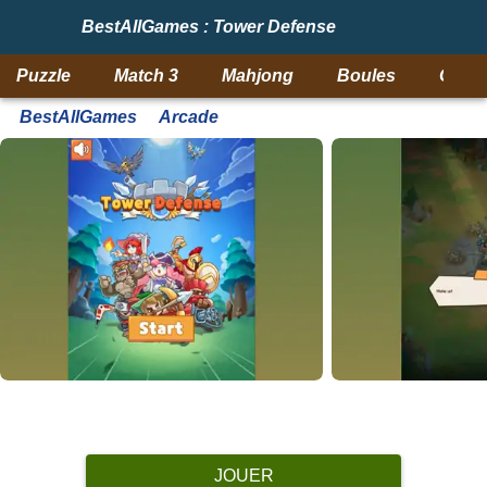
BestAllGames : Tower Defense
Puzzle
Match 3
Mahjong
Boules
Objet
BestAllGames
Arcade
JOUER