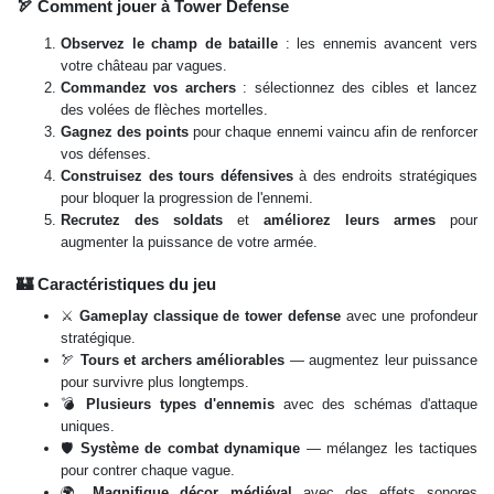
🏹 Comment jouer à Tower Defense
Observez le champ de bataille
: les ennemis avancent vers
votre château par vagues.
Commandez vos archers
: sélectionnez des cibles et lancez
des volées de flèches mortelles.
Gagnez des points
pour chaque ennemi vaincu afin de renforcer
vos défenses.
Construisez des tours défensives
à des endroits stratégiques
pour bloquer la progression de l'ennemi.
Recrutez des soldats
et
améliorez leurs armes
pour
augmenter la puissance de votre armée.
🏰 Caractéristiques du jeu
⚔️
Gameplay classique de tower defense
avec une profondeur
stratégique.
🏹
Tours et archers améliorables
— augmentez leur puissance
pour survivre plus longtemps.
💣
Plusieurs types d'ennemis
avec des schémas d'attaque
uniques.
🛡️
Système de combat dynamique
— mélangez les tactiques
pour contrer chaque vague.
🌍
Magnifique décor médiéval
avec des effets sonores