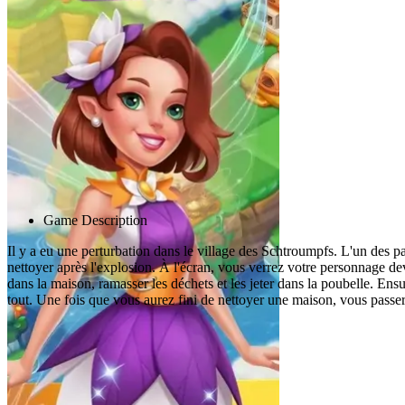
Advertisement
Game Description
Il y a eu une perturbation dans le village des Schtroumpfs. L'un des p
nettoyer après l'explosion. À l'écran, vous verrez votre personnage de
dans la maison, ramasser les déchets et les jeter dans la poubelle. En
tout. Une fois que vous aurez fini de nettoyer une maison, vous passe
Jeux associés