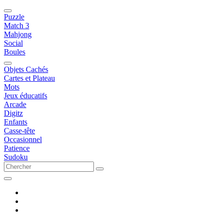
Puzzle
Match 3
Mahjong
Social
Boules
Objets Cachés
Cartes et Plateau
Mots
Jeux éducatifs
Arcade
Digitz
Enfants
Casse-tête
Occasionnel
Patience
Sudoku