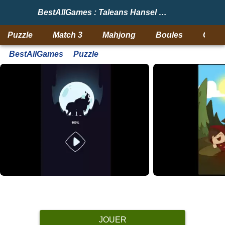
BestAllGames : Taleans Hansel and Gretel
Puzzle
Match 3
Mahjong
Boules
Objet
BestAllGames
Puzzle
JOUER