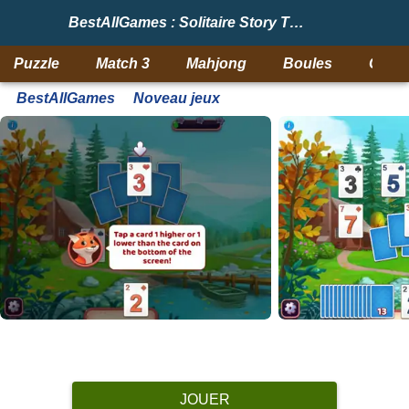
BestAllGames : Solitaire Story Tripeaks 6
Puzzle
Match 3
Mahjong
Boules
Objet
BestAllGames
Noveau jeux
JOUER