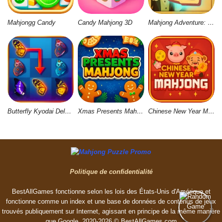
Mahjongg Candy
Candy Mahjong 3D
Mahjong Adventure: World Quest
Butterfly Kyodai Deluxe 2
Xmas Presents Mahjong
Chinese New Year Mahjong
Politique de confidentialité
BestAllGames fonctionne selon les lois des États-Unis d'Amérique et
fonctionne comme un index et une base de données de contenus de jeux
trouvés publiquement sur Internet, agissant en principe de la même manière
que Google. 2020-2026 © BestAllGames.сom