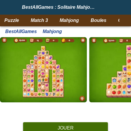
BestAllGames : Solitaire Mahjong Farm
Puzzle
Match 3
Mahjong
Boules
Objet
BestAllGames
Mahjong
JOUER