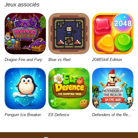
Jeux associés
Dragon Fire and Fury
Blue vs Red
2048Skill Edition
Penguin Ice Breaker
Elf Defence
Defenders of the Realm: An Epic War