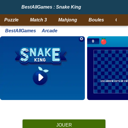
BestAllGames : Snake King
Puzzle
Match 3
Mahjong
Boules
Objet
BestAllGames
Arcade
JOUER