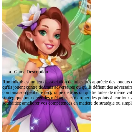
Advertisement
Game Description
Rummikub est un jeu d'association de tuiles très apprécié des joueurs
qu'ils jouent contre de vrais adversaires ou qu'ils défient des adversai
combinaison peut être un groupe de trois ou quatre tuiles de même vale
stratégique pour créer des mélanges et marquer des points à leur tour.
souhaitiez améliorer vos compétences en matière de stratégie ou simp
Jeux associés