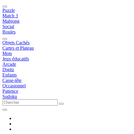
Puzzle
Match 3
Mahjong
Social
Boules
Objets Cachés
Cartes et Plateau
Mots
Jeux éducatifs
Arcade
Digitz
Enfants
Casse-tête
Occasionnel
Patience
Sudoku