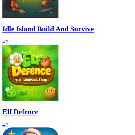
Idle Island Build And Survive
4.2
Elf Defence
4.2