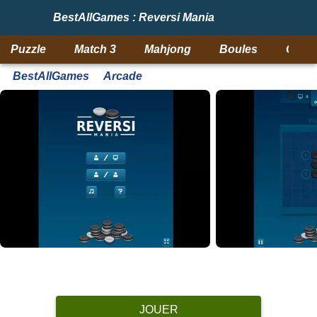
BestAllGames : Reversi Mania
Puzzle
Match 3
Mahjong
Boules
Objet
BestAllGames
Arcade
JOUER