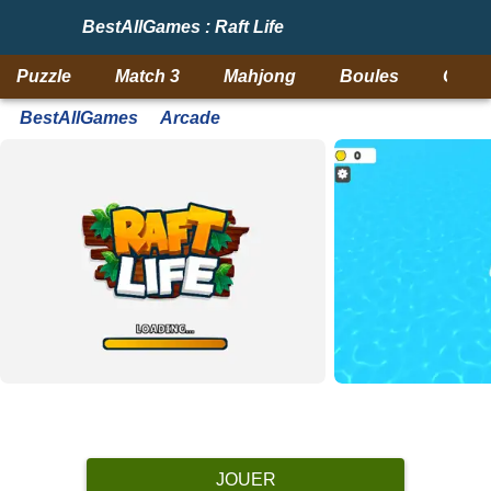
BestAllGames : Raft Life
Puzzle
Match 3
Mahjong
Boules
Objet
BestAllGames
Arcade
JOUER