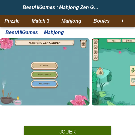
BestAllGames : Mahjong Zen Garden
Puzzle
Match 3
Mahjong
Boules
Objet
BestAllGames
Mahjong
JOUER