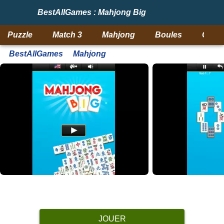
BestAllGames : Mahjong Big
Puzzle
Match 3
Mahjong
Boules
Objet
BestAllGames
Mahjong
JOUER