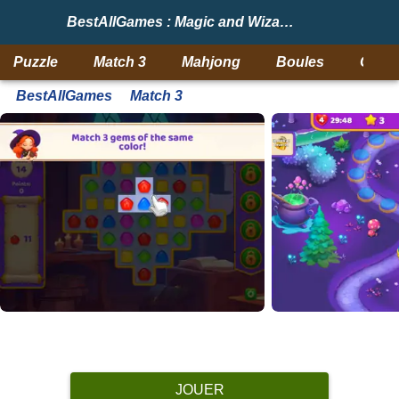
BestAllGames : Magic and Wizards Match
Puzzle
Match 3
Mahjong
Boules
Objet
BestAllGames
Match 3
JOUER