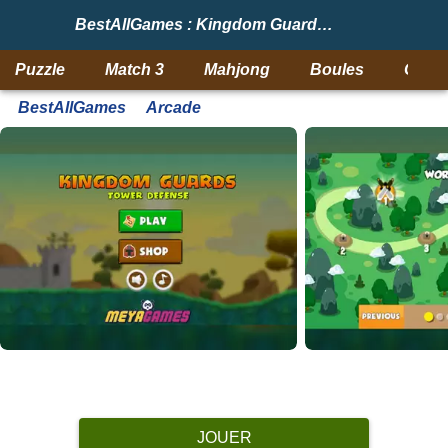
BestAllGames : Kingdom Guards Tower Defense
Puzzle
Match 3
Mahjong
Boules
Objet
BestAllGames
Arcade
JOUER