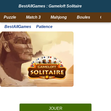
BestAllGames : Gameloft Solitaire
Puzzle
Match 3
Mahjong
Boules
Objet
BestAllGames
Patience
JOUER