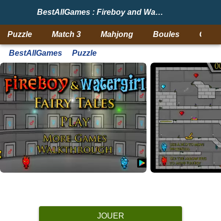
BestAllGames : Fireboy and Watergirl 6: Fairy Tales
Puzzle
Match 3
Mahjong
Boules
Objet
BestAllGames
Puzzle
JOUER