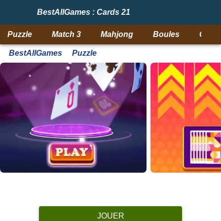
BestAllGames : Cards 21
Puzzle
Match 3
Mahjong
Boules
Objet
BestAllGames
Puzzle
JOUER