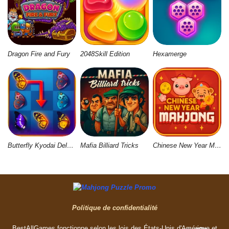
Dragon Fire and Fury
2048Skill Edition
Hexamerge
Butterfly Kyodai Deluxe 2
Mafia Billiard Tricks
Chinese New Year Mahjong
Politique de confidentialité
BestAllGames fonctionne selon les lois des États-Unis d'Amérique et