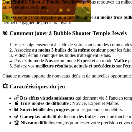
Dans
Bubble Shooter Temple Jewels
, vous vous retrouvez au milieu
salles remplies de bulles !
Utilisez votre canon magique pour tirer et aligner
au moins trois bul
permet de gagner de précieux joyaux !
🎯 Comment jouer à Bubble Shooter Temple Jewels
Visez soigneusement à l'aide de votre souris ou des commandes 
Associez
au moins 3 bulles de la même couleur
pour les faire 
Videz l'écran avant que les bulles n'atteignent le bas.
Passez du mode
Novice
au mode
Expert
et au mode
Maître
po
Suivez vos
meilleurs résultats, actuels et précédents
sur l'écr
Chaque niveau apporte de nouveaux défis et de nouvelles opportunités p
💥 Caractéristiques du jeu
🌈
Des effets visuels saisissants
qui donnent vie à l'ancien tem
🧠
Trois modes de difficulté
: Novice, Expert et Maître.
📊
Suivi détaillé des progrès
pour les joueurs compétitifs.
💎
Gameplay addictif de tir sur des bulles
avec une touche m
🏆
Niveaux difficiles
conçus pour tester votre précision et vos 