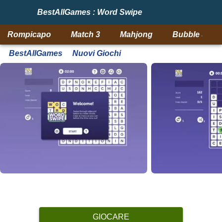
BestAllGames : Word Swipe
Rompicapo
Match 3
Mahjong
Bubble Shoo
BestAllGames
Nuovi Giochi
GIOCARE