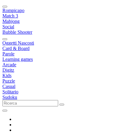
Rompicapo
Match 3
Mahjong
Social
Bubble Shooter
Oggetti Nascosti
Card & Board
Parole
Learning games
Arcade
Digitz
Kids
Puzzle
Casual
Solitario
Sudoku