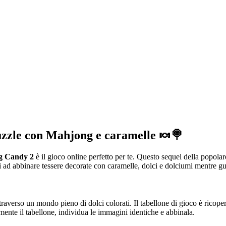
uzzle con Mahjong e caramelle 🍬🍭
ng Candy 2
è il gioco online perfetto per te. Questo sequel della popola
 ad abbinare tessere decorate con caramelle, dolci e dolciumi mentre guad
ttraverso un mondo pieno di dolci colorati. Il tabellone di gioco è ricoper
ente il tabellone, individua le immagini identiche e abbinala.