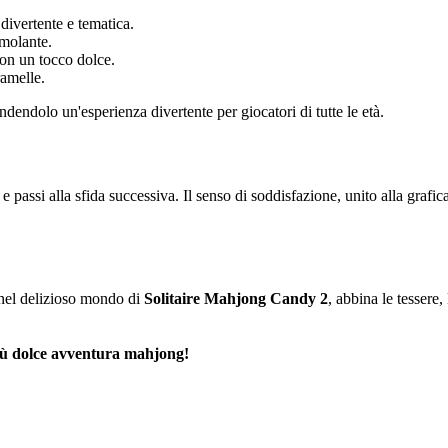
 divertente e tematica.
imolante.
on un tocco dolce.
ramelle.
dendolo un'esperienza divertente per giocatori di tutte le età.
o e passi alla sfida successiva. Il senso di soddisfazione, unito alla gra
 nel delizioso mondo di
Solitaire Mahjong Candy 2
, abbina le tessere,
più dolce avventura mahjong!