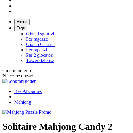
Vicina
Tags
Giochi sportivi
Per ragazze
Giochi Classici
Per ragazzi
Per 2 giocatori
Tower defense
Giochi preferiti
Più come questo
BestAllGames
Mahjong
Solitaire Mahjong Candy 2