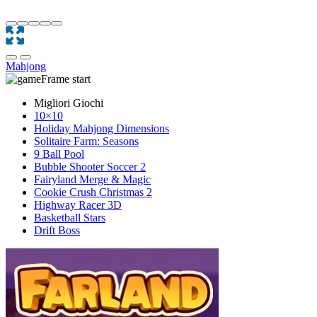
Mahjong
Migliori Giochi
10×10
Holiday Mahjong Dimensions
Solitaire Farm: Seasons
9 Ball Pool
Bubble Shooter Soccer 2
Fairyland Merge & Magic
Cookie Crush Christmas 2
Highway Racer 3D
Basketball Stars
Drift Boss