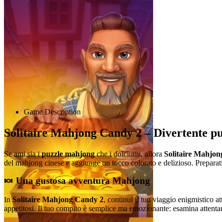
Advertisement
Game Description
Solitaire Mahjong Candy 2 – Divertente p
Se ami sia i
puzzle mahjong
che i dolciumi, allora
Solitaire Mahjo
del mahjong cinese e aggiunge un tocco colorato e delizioso. Preparati
🍬 Una gustosa avventura Mahjong
In
Solitaire Mahjong Candy 2
, continui il tuo viaggio enigmistico a
appetitosi. Il tuo compito è semplice ma emozionante: esamina attentam