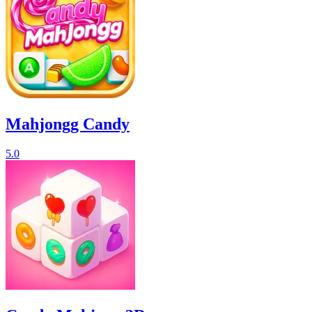
Mahjongg Candy
5.0