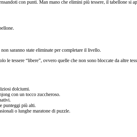
sandoti con punti. Man mano che elimini più tessere, il tabellone si ap
bellone.
 non saranno state eliminate per completare il livello.
 le tessere “libere”, ovvero quelle che non sono bloccate da altre tesser
liziosi dolciumi.
ahjong con un tocco zuccheroso.
ativi.
e punteggi più alti.
casionali o lunghe maratone di puzzle.