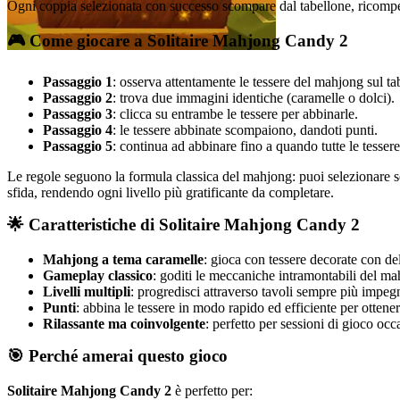
Ogni coppia selezionata con successo scompare dal tabellone, ricompen
🎮 Come giocare a Solitaire Mahjong Candy 2
Passaggio 1
: osserva attentamente le tessere del mahjong sul ta
Passaggio 2
: trova due immagini identiche (caramelle o dolci).
Passaggio 3
: clicca su entrambe le tessere per abbinarle.
Passaggio 4
: le tessere abbinate scompaiono, dandoti punti.
Passaggio 5
: continua ad abbinare fino a quando tutte le tessere
Le regole seguono la formula classica del mahjong: puoi selezionare solo
sfida, rendendo ogni livello più gratificante da completare.
🌟 Caratteristiche di Solitaire Mahjong Candy 2
Mahjong a tema caramelle
: gioca con tessere decorate con de
Gameplay classico
: goditi le meccaniche intramontabili del m
Livelli multipli
: progredisci attraverso tavoli sempre più impegn
Punti
: abbina le tessere in modo rapido ed efficiente per ottener
Rilassante ma coinvolgente
: perfetto per sessioni di gioco oc
🎯 Perché amerai questo gioco
Solitaire Mahjong Candy 2
è perfetto per: