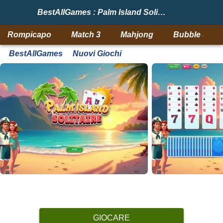
BestAllGames : Palm Island Solitaire
Rompicapo
Match 3
Mahjong
Bubble Shoo
BestAllGames
Nuovi Giochi
GIOCARE