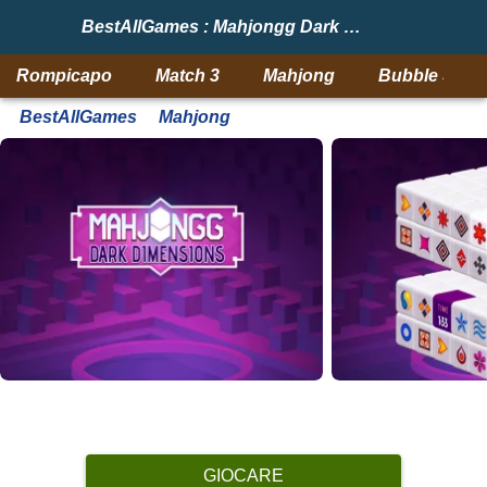
BestAllGames : Mahjongg Dark Dimensions
Rompicapo
Match 3
Mahjong
Bubble Shoo
BestAllGames
Mahjong
GIOCARE